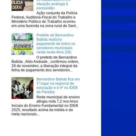
situação análoga à
escravidão
Ação conjunta da Polícia
Federal, Auditoria-Fiscal do Trabalho e
Ministério Público do Trabalho ocorreu
em uma fazenda na zona rural de Sant...
Prefeito de Bernardino
Batista realizou
pagamento de todos os
servidores municipais
nesta sexta-feira (28)
O prefeito de Bernardino
Batista , Aldo Andrade , confirmou ontem,
28 de novembro, a liberação integral da
folha de pagamento dos servidores...
Bernardino Batista fica em
1º lugar na regional de
educação e é 4º no IDEB
da Paraíba
Rede municipal de ensino
atingiu nota 7,2 nos Anos
Iniciais do Ensino Fundamental no IDEB
2025, resultado acima da média e da
meta nacionais...