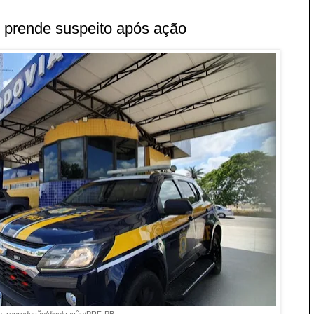
e prende suspeito após ação
to: reprodução/divulgação/PRF-PB