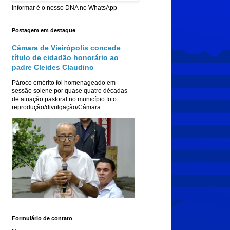
Informar é o nosso DNA no WhatsApp
Postagem em destaque
Câmara de Vieirópolis concede
título de cidadão honorário ao
padre Cleides Claudino
Pároco emérito foi homenageado em
sessão solene por quase quatro décadas
de atuação pastoral no município foto:
reprodução/divulgação/Câmara...
Formulário de contato