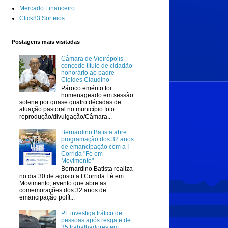
Mercado Financeiro
Click83 Sorteios
Postagens mais visitadas
Câmara de Vieirópolis
concede título de cidadão
honorário ao padre
Cleides Claudino
Pároco emérito foi
homenageado em sessão
solene por quase quatro décadas de
atuação pastoral no município foto:
reprodução/divulgação/Câmara...
Bernardino Batista abre
programação dos 32 anos
de emancipação com a I
Corrida "Fé em
Movimento"
Bernardino Batista realiza
no dia 30 de agosto a I Corrida Fé em
Movimento, evento que abre as
comemorações dos 32 anos de
emancipação polít...
PF investiga tráfico de
pessoas após resgate de
35 trabalhadores em