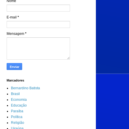
Nome
E-mail
*
Mensagem
*
Marcadores
Bernardino Batista
Brasil
Economia
Educação
Paraíba
Política
Religião
Uiraúna