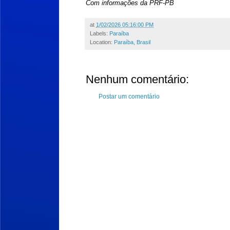
Com informações da PRF-PB
at
1/02/2026 05:16:00 PM
Labels:
Paraíba
Location:
Paraíba, Brasil
Nenhum comentário:
Postar um comentário