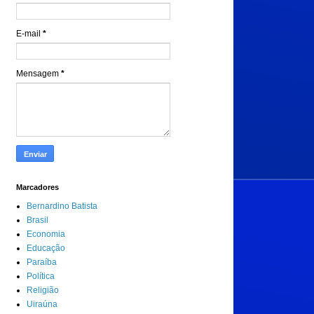
E-mail
*
Mensagem
*
Marcadores
Bernardino Batista
Brasil
Economia
Educação
Paraíba
Política
Religião
Uiraúna