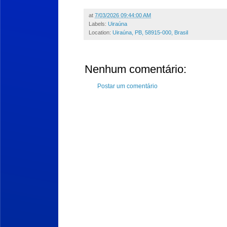
at
7/03/2026 09:44:00 AM
Labels:
Uiraúna
Location:
Uiraúna, PB, 58915-000, Brasil
Nenhum comentário:
Postar um comentário