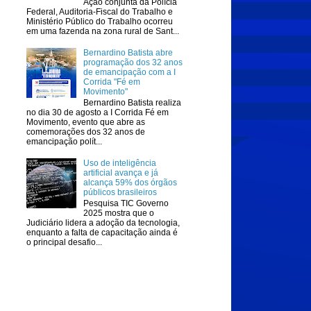
Ação conjunta da Polícia
Federal, Auditoria-Fiscal do Trabalho e
Ministério Público do Trabalho ocorreu
em uma fazenda na zona rural de Sant...
Bernardino Batista abre
programação dos 32 anos
de emancipação com a I
Corrida "Fé em
Movimento"
Bernardino Batista realiza
no dia 30 de agosto a I Corrida Fé em
Movimento, evento que abre as
comemorações dos 32 anos de
emancipação polít...
Uso de inteligência
artificial avança e já
alcança 59% dos órgãos
públicos brasileiros
Pesquisa TIC Governo
2025 mostra que o
Judiciário lidera a adoção da tecnologia,
enquanto a falta de capacitação ainda é
o principal desafio...