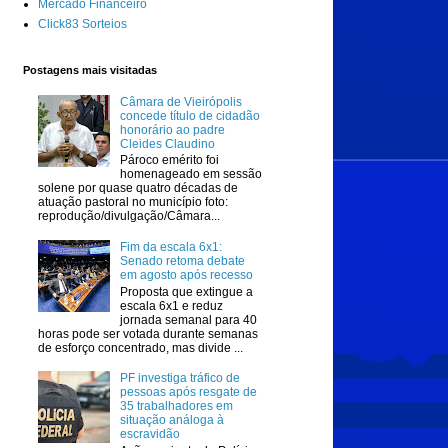
Mercado Financeiro
Click83 Sorteios
Postagens mais visitadas
Câmara de Vieirópolis
concede título de cidadão
honorário ao padre
Cleides Claudino
Pároco emérito foi
homenageado em sessão
solene por quase quatro décadas de
atuação pastoral no município foto:
reprodução/divulgação/Câmara...
Fim da escala 6x1:
Senado retoma debate
em agosto após recesso
Proposta que extingue a
escala 6x1 e reduz
jornada semanal para 40
horas pode ser votada durante semanas
de esforço concentrado, mas divide ...
PF investiga tráfico de
pessoas após resgate de
35 trabalhadores em
situação análoga à
escravidão