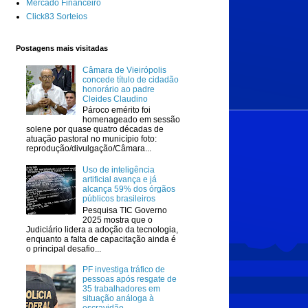
Mercado Financeiro
Click83 Sorteios
Postagens mais visitadas
Câmara de Vieirópolis
concede título de cidadão
honorário ao padre
Cleides Claudino
Pároco emérito foi
homenageado em sessão
solene por quase quatro décadas de
atuação pastoral no município foto:
reprodução/divulgação/Câmara...
Uso de inteligência
artificial avança e já
alcança 59% dos órgãos
públicos brasileiros
Pesquisa TIC Governo
2025 mostra que o
Judiciário lidera a adoção da tecnologia,
enquanto a falta de capacitação ainda é
o principal desafio...
PF investiga tráfico de
pessoas após resgate de
35 trabalhadores em
situação análoga à