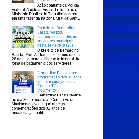
escravidão
Ação conjunta da Polícia
Federal, Auditoria-Fiscal do Trabalho e
Ministério Público do Trabalho ocorreu
em uma fazenda na zona rural de Sant...
Prefeito de Bernardino
Batista realizou
pagamento de todos os
servidores municipais
nesta sexta-feira (28)
O prefeito de Bernardino
Batista , Aldo Andrade , confirmou ontem,
28 de novembro, a liberação integral da
folha de pagamento dos servidores...
Bernardino Batista abre
programação dos 32 anos
de emancipação com a I
Corrida "Fé em
Movimento"
Bernardino Batista realiza
no dia 30 de agosto a I Corrida Fé em
Movimento, evento que abre as
comemorações dos 32 anos de
emancipação polít...