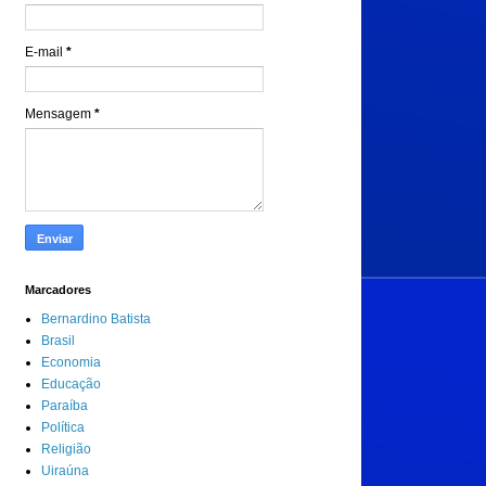
E-mail
*
Mensagem
*
Marcadores
Bernardino Batista
Brasil
Economia
Educação
Paraíba
Política
Religião
Uiraúna