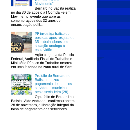
Movimento"
Bernardino Batista realiza
no dia 30 de agosto a I Corrida Fé em
Movimento, evento que abre as
comemorações dos 32 anos de
emancipação polít...
PF investiga tráfico de
pessoas após resgate de
35 trabalhadores em
situação análoga à
escravidão
Ação conjunta da Polícia
Federal, Auditoria-Fiscal do Trabalho e
Ministério Público do Trabalho ocorreu
em uma fazenda na zona rural de Sant...
Prefeito de Bernardino
Batista realizou
pagamento de todos os
servidores municipais
nesta sexta-feira (28)
O prefeito de Bernardino
Batista , Aldo Andrade , confirmou ontem,
28 de novembro, a liberação integral da
folha de pagamento dos servidores...