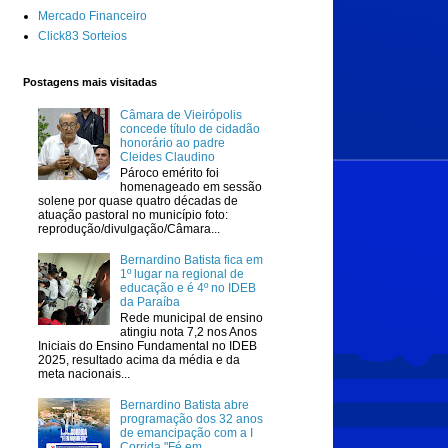
Mercado Financeiro
Click83 Sorteios
Postagens mais visitadas
Câmara de Vieirópolis
concede título de cidadão
honorário ao padre
Cleides Claudino
Pároco emérito foi
homenageado em sessão
solene por quase quatro décadas de
atuação pastoral no município foto:
reprodução/divulgação/Câmara...
Bernardino Batista fica em
1º lugar na regional de
educação e é 4º no IDEB
da Paraíba
Rede municipal de ensino
atingiu nota 7,2 nos Anos
Iniciais do Ensino Fundamental no IDEB
2025, resultado acima da média e da
meta nacionais...
Bernardino Batista abre
programação dos 32 anos
de emancipação com a I
Corrida "Fé em