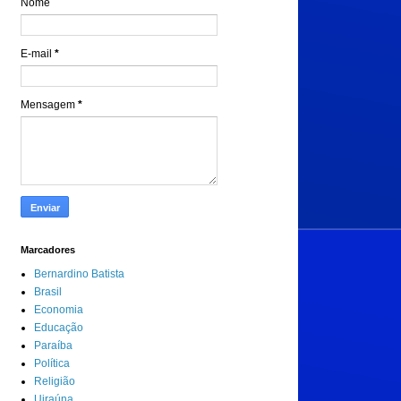
Nome
E-mail
*
Mensagem
*
Marcadores
Bernardino Batista
Brasil
Economia
Educação
Paraíba
Política
Religião
Uiraúna