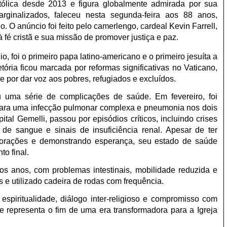
tólica desde 2013 e figura globalmente admirada por sua
rginalizados, faleceu nesta segunda-feira aos 88 anos,
. O anúncio foi feito pelo camerlengo, cardeal Kevin Farrell,
 fé cristã e sua missão de promover justiça e paz.
o, foi o primeiro papa latino-americano e o primeiro jesuíta a
tória ficou marcada por reformas significativas no Vaticano,
por dar voz aos pobres, refugiados e excluídos.
 uma série de complicações de saúde. Em fevereiro, foi
 para uma infecção pulmonar complexa e pneumonia nos dois
tal Gemelli, passou por episódios críticos, incluindo crises
s de sangue e sinais de insuficiência renal. Apesar de ter
rações e demonstrando esperança, seu estado de saúde
o final.
os anos, com problemas intestinais, mobilidade reduzida e
s e utilizado cadeira de rodas com frequência.
spiritualidade, diálogo inter-religioso e compromisso com
e representa o fim de uma era transformadora para a Igreja