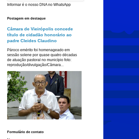
Informar é o nosso DNA no WhatsApp
Postagem em destaque
Câmara de Vieirópolis concede
título de cidadão honorário ao
padre Cleides Claudino
Pároco emérito foi homenageado em
sessão solene por quase quatro décadas
de atuação pastoral no município foto:
reprodução/divulgação/Câmara...
Formulário de contato