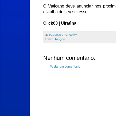
O Vaticano deve anunciar nos próximo
escolha de seu sucessor.
Click83 | Uiraúna
at
4/21/2025 07:07:00 AM
Labels:
Religião
Nenhum comentário:
Postar um comentário